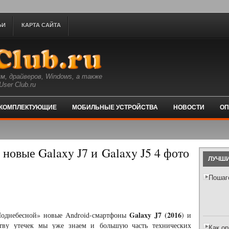
ЬИ
КАРТА САЙТА
м, драйверов, Windows, а также
ser Club.ru
КОМПЛЕКТУЮЩИЕ
МОБИЛЬНЫЕ УСТРОЙСТВА
НОВОСТИ
ОП
новые Galaxy J7 и Galaxy J5 4 фото
ЛУЧШИ
Пошаг
Galaxy J7 (2016
Поднебесной» новые Android-смартфоны
) и
еству утечек мы уже знаем и большую часть технических
Как о