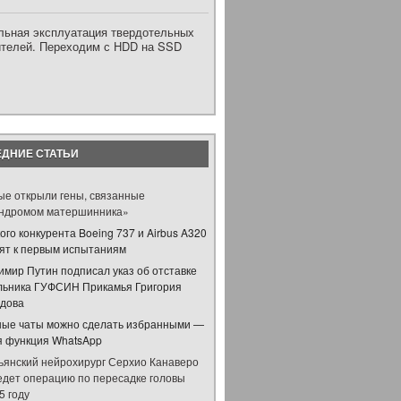
льная эксплуатация твердотельных
ителей. Переходим с HDD на SSD
ДНИЕ СТАТЬИ
ые открыли гены, связанные
индромом матершинника»
ого конкурента Boeing 737 и Airbus A320
вят к первым испытаниям
имир Путин подписал указ об отставке
льника ГУФСИН Прикамья Григория
дова
ные чаты можно сделать избранными —
я функция WhatsApp
ьянский нейрохирург Серхио Канаверо
едет операцию по пересадке головы
5 году