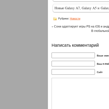
Новые Galaxy A7, Galaxy A5 и Gala
Рубрики:
Новости
« Сони адаптирует игры PS на iOS и ан
В глобально
Написать комментарий
Ваше имя 
Ваш e-mai
Сайт