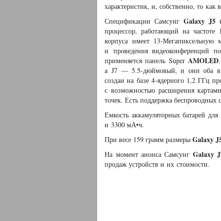
характеристик, и, собственно, то как 
Galaxy J5 
Спецификации Самсунг
процессор, работающий на частоте 
корпуса имеет 13-Мегапиксельную 
и проведения видеоконференций п
AMOLED
применяется панель Super
а J7 — 5.5-дюймовый, и они оба 
создан на базе 4-ядерного 1,2 ГГц п
с возможностью расширения картам
точек. Есть поддержка беспроводных 
Емкость аккамуляторных батарей для
и 3300 мА•ч.
Galaxy J
При весе 159 грамм размеры
Galaxy J
На момент анонса Самсунг
продаж устройств и их стоимости.