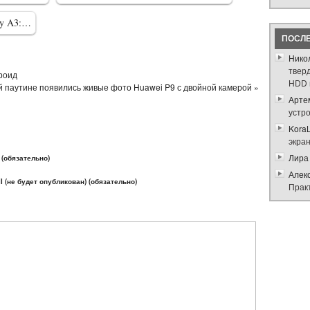
xy A3:…
ПОСЛ
Нико
твер
дроид
HDD 
й паутине появились живые фото Huawei P9 с двойной камерой »
Арте
устр
Kora
экра
Лира
(обязательно)
Алек
l (не будет опубликован) (обязательно)
Прак