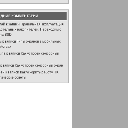
ЕДНИЕ КОММЕНТАРИИ
лай
к записи
Правильная эксплуатация
дотельных накопителей. Переходим с
на SSD
м
к записи
Типы экранов в мобильных
ойствах
Lina
к записи
Как устроен сенсорный
н
к записи
Как устроен сенсорный экран
сей
к записи
Как ускорить работу ПК.
тические советы