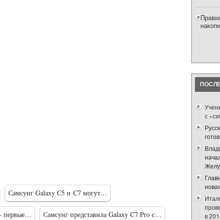
Прави
накоп
ПОСЛЕ
Учен
с «с
Русск
гото
Влад
нача
Желу
Глав
нова
Самсунг Galaxy C5 и C7 могут…
Итал
пров
 — первые…
Самсунг представила Galaxy C7 Pro с…
в 201