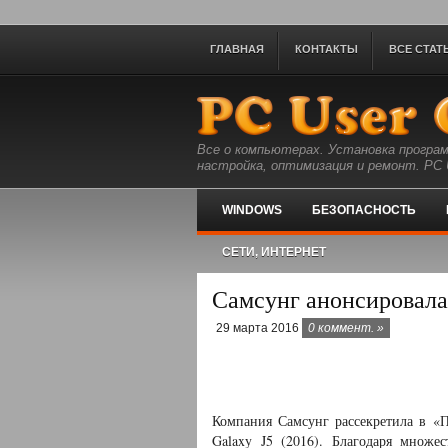
ГЛАВНАЯ
КОНТАКТЫ
ВСЕ СТАТ
Все о компьютерах. Установка програм
настройка, оптимизация и ремонт. PC U
WINDOWS
БЕЗОПАСНОСТЬ
СЕТИ, ИНТЕРНЕТ
Самсунг анонсировала 
29 марта 2016
0 коммент. »
Компания Самсунг рассекретила в «
Galaxy J5 (2016). Благодаря множ