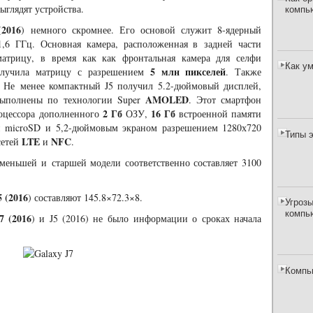
компь
выглядят устройства.
(2016
) немного скромнее. Его основой служит 8-ядерный
1,6 ГГц. Основная камера, расположенная в задней части
матрицу, в время как как фронтальная камера для селфи
Как у
5 млн пикселей
олучила матрицу с разрешением
. Также
. Не менее компактный J5 получил 5.2-дюймовый дисплей,
AMOLED
выполнены по технологии Super
. Этот смартфон
2 Гб
16 Гб
роцессора дополненного
ОЗУ,
встроенной памяти
и microSD и 5,2-дюймовым экраном разрешением 1280х720
Типы 
LTE
NFC
сетей
и
.
 меньшей и старшей модели соответственно составляет 3100
5 (2016
) составляют 145.8×72.3×8.
Угрозы
компь
7 (2016
) и J5 (2016) не было информации о сроках начала
Компь