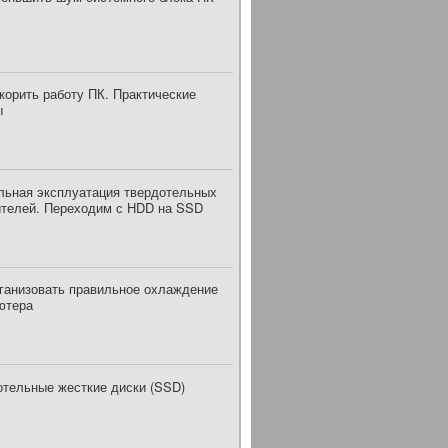
корить работу ПК. Практические
ы
льная эксплуатация твердотельных
ителей. Переходим с HDD на SSD
рганизовать правильное охлаждение
ютера
отельные жесткие диски (SSD)