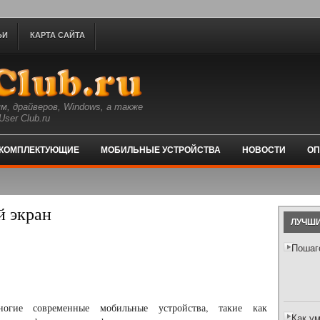
ЬИ
КАРТА САЙТА
м, драйверов, Windows, а также
ser Club.ru
КОМПЛЕКТУЮЩИЕ
МОБИЛЬНЫЕ УСТРОЙСТВА
НОВОСТИ
ОП
й экран
ЛУЧШИ
Пошаг
ногие современные мобильные устройства, такие как
Как у