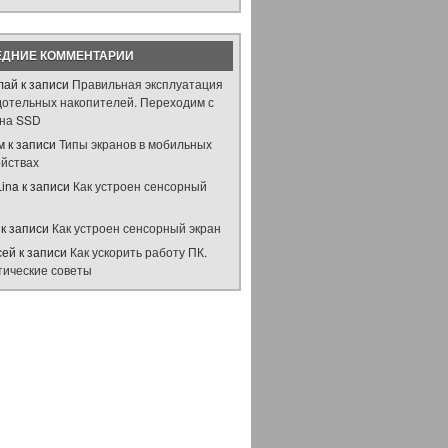
ЕДНИЕ КОММЕНТАРИИ
лай
к записи
Правильная эксплуатация
дотельных накопителей. Переходим с
на SSD
м
к записи
Типы экранов в мобильных
ойствах
Lina
к записи
Как устроен сенсорный
н
к записи
Как устроен сенсорный экран
сей
к записи
Как ускорить работу ПК.
тические советы