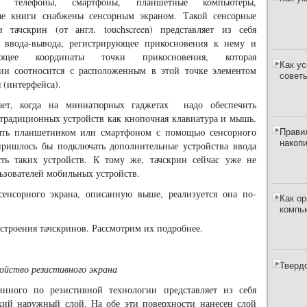
е телефоны, смартфоны, планшетные компьютеры,
ые книги снабжены сенсорным экраном. Такой сенсорные
и тачскрин (от англ. touchscreen) представляет из себя
о ввода-вывода, регистрирующее прикосновения к нему и
ающее координаты точки прикосновения, которая
Как ус
вии соотносится с расположенным в этой точке элементом
совет
 (интерфейса).
кает, когда на миниатюрных гаджетах надо обеспечить
 традиционных устройств как кнопочная клавиатура и мышь.
Прави
влять планшетником или смартфоном с помощью сенсорного
накоп
пришлось бы подключать дополнительные устройства ввода
ть таких устройств. К тому же, тачскрин сейчас уже не
ьзователей мобильных устройств.
енсорного экрана, описанную выше, реализуется она по-
Как о
компь
троения тачскринов. Рассмотрим их подробнее.
Тверд
ойство резистивного экрана
ннного по резистивной технологии представляет из себя
кий наружный слой. На обе эти поверхности нанесен слой