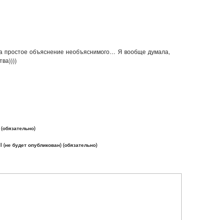
за простое объяснение необъяснимого… Я вообще думала,
ва))))
(обязательно)
l (не будет опубликован) (обязательно)