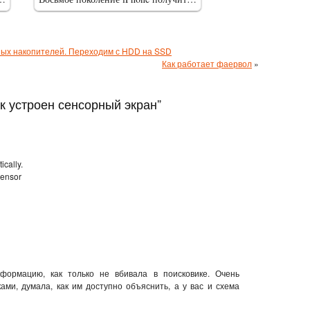
ных накопителей. Переходим с HDD на SSD
Как работает фаервол
»
ак устроен сенсорный экран”
ically.
sensor
формацию, как только не вбивала в поисковике. Очень
ами, думала, как им доступно объяснить, а у вас и схема