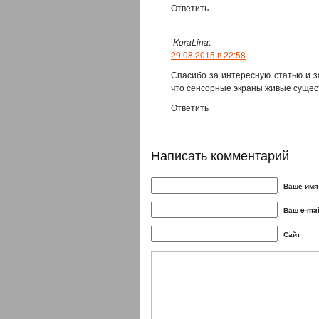
Ответить
KoraLina
:
29.08.2015 в 22:58
Спасибо за интересную статью и 
что сенсорные экраны живые сущест
Ответить
Написать комментарий
Ваше имя 
Ваш e-mai
Сайт