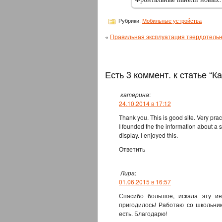
Рубрики:
Мобильные устройства
«
Правильная эксплуатация твердотель
Есть 3 коммент. к статье “К
катерина
:
24.10.2014 в 17:12
Thank you. This is good site. Very pract
I founded the the information about a 
display. I enjoyed this.
Ответить
Лира
:
01.06.2015 в 16:57
Спасибо большое, искала эту ин
пригодилось! Работаю со школьник
есть. Благодарю!