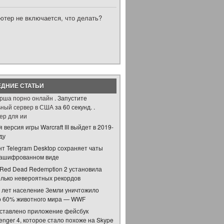
ютер не включается, что делать?
ДНИЕ СТАТЬИ
рша порно онлайн
. Запустите
ьный сервер в США
за 60 секунд. .
ер для ии
 версия игры Warcraft III выйдет в 2019-
ду
нт Telegram Desktop сохраняет чаты
зашифрованном виде
 Red Dead Redemption 2 установила
олько невероятных рекордов
0 лет население Земли уничтожило
о 60% животного мира — WWF
ставлено приложение фейсбук
nger 4, которое стало похоже на Skype