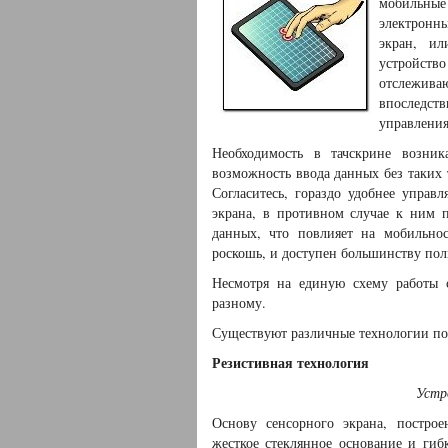
мобильны
электронн
экран, ил
устройств
отслежив
впоследст
управления
Необходимость в тачскрине возни
возможность ввода данных без таких
Согласитесь, гораздо удобнее упра
экрана, в противном случае к ним 
данных, что повлияет на мобильнос
роскошь, и доступен большинству пол
Несмотря на единую схему работы с
разному.
Существуют различные технологии пос
Резистивная технология
Устр
Основу сенсорного экрана, построе
жесткое стеклянное основание и гиб