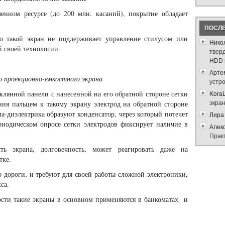
енном ресурсе (до 200 млн. касаний), покрытие обладает
ПОСЛ
то такой экран не поддерживает управление стилусом или
Нико
й своей технологии.
твер
HDD 
Арте
 проекционно-емкостного экрана
устр
еклянной панели с нанесенной на его обратной стороне сетки
Kora
экра
ния пальцем к такому экрану электрод на обратной стороне
ла-диэлектрика образуют конденсатор, через который потечет
Лира
иодическом опросе сетки электродов фиксирует наличие в
Алек
Прак
ть экрана, долговечность, может реагировать даже на
тке.
о дороги, и требуют для своей работы сложной электроники,
са.
ости такие экраны в основном применяются в банкоматах и