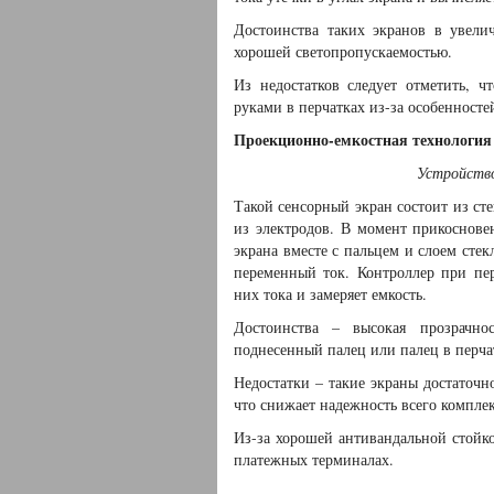
Достоинства таких экранов в увелич
хорошей светопропускаемостью.
Из недостатков следует отметить, ч
руками в перчатках из-за особенносте
Проекционно-емкостная технология
Устройство
Такой сенсорный экран состоит из ст
из электродов. В момент прикоснове
экрана вместе с пальцем и слоем стек
переменный ток. Контроллер при пер
них тока и замеряет емкость.
Достоинства – высокая прозрачнос
поднесенный палец или палец в перча
Недостатки – такие экраны достаточн
что снижает надежность всего комплек
Из-за хорошей антивандальной стойк
платежных терминалах.