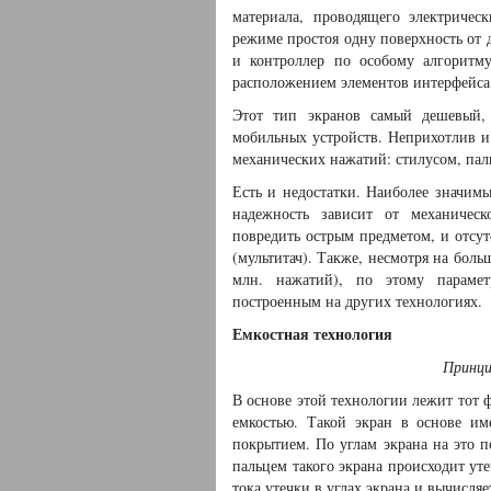
материала, проводящего электриче
режиме простоя одну поверхность от 
и контроллер по особому алгоритму
расположением элементов интерфейса
Этот тип экранов самый дешевый,
мобильных устройств. Неприхотлив и 
механических нажатий: стилусом, паль
Есть и недостатки. Наиболее значимы
надежность зависит от механичес
повредить острым предметом, и отсут
(мультитач). Также, несмотря на боль
млн. нажатий), по этому парамет
построенным на других технологиях.
Емкостная технология
Принци
В основе этой технологии лежит тот ф
емкостью. Такой экран в основе и
покрытием. По углам экрана на это 
пальцем такого экрана происходит уте
тока утечки в углах экрана и вычисля