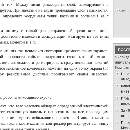
ский ток. Между ними размещается слой, изолирующий в
другой. При нажатии на экран проводящие слои замыкаются,
Компь
 определяет координаты точки касания и соотносит ее с
.
 а потому и самый распространенный среди всех типов
достаточно надежен в эксплуатации. Реагирует на все типы
цем, монетой и т.п.
е их них это невысокая светопроницаемость таких экранов,
ПОСЛЕ
кой прочности гибкого наружного слоя, который можно
Чирлиде
ствие возможности регистрировать сразу несколько нажатий
виртуал
Компьют
шое заявленное количество нажатий на одну точку экрана (35
ру резистивный дисплей проигрывает своим аналогам,
Новая
ом го
Клие
в не
п работы емкостного экрана
Игра
неск
акт, что тело человека обладает определенной электрической
За 4
меет стеклянную панель с нанесенным на нее проводящим
окол
покрытие подается небольшое напряжение. В момент касания
Пред
чка тока в месте касания, контроллер регистрирует величину
Messe
ет координаты точки касания.