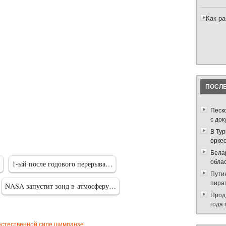
Как р
ПОСЛЕ
Песк
с до
В Ту
орке
Кассини»
Бела
делал
обла
1-ый после годового перерыва…
учшие
Путин
ото…
пира
NASA запустит зонд в атмосферу…
Прод
года
естественной силе шимпанзе