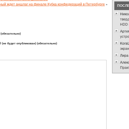
ый ждет аншлаг на финале Кубка конфедераций в Петербурге
»
ПОСЛ
Нико
твер
HDD 
Арте
(обязательно)
устр
Kora
l (не будет опубликован) (обязательно)
экра
Лира
Алек
Прак