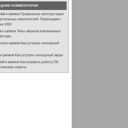
ЕДНИЕ КОММЕНТАРИИ
лай
к записи
Правильная эксплуатация
дотельных накопителей. Переходим с
на SSD
м
к записи
Типы экранов в мобильных
ойствах
Lina
к записи
Как устроен сенсорный
н
к записи
Как устроен сенсорный экран
сей
к записи
Как ускорить работу ПК.
тические советы