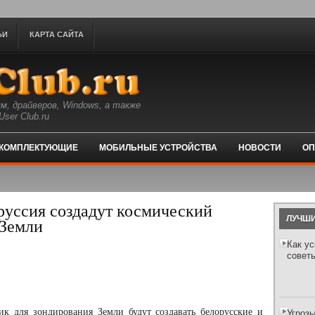
ЬИ
КАРТА САЙТА
м, драйверов, Windows, а также
ser Club.ru
КОМПЛЕКТУЮЩИЕ
МОБИЛЬНЫЕ УСТРОЙСТВА
НОВОСТИ
ОП
руссия создадут космический
ЛУЧШИ
 Земли
Как ус
совет
ик для зондирования Земли будут создавать белорусские и
Угрозы