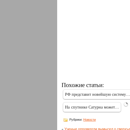
«
Похожие статьи:
с
РФ представит новейшую систему…
л
ф
На спутнике Сатурна может…
Рубрики:
Новости
«
Ученые опровергли вымысел о сверхъ