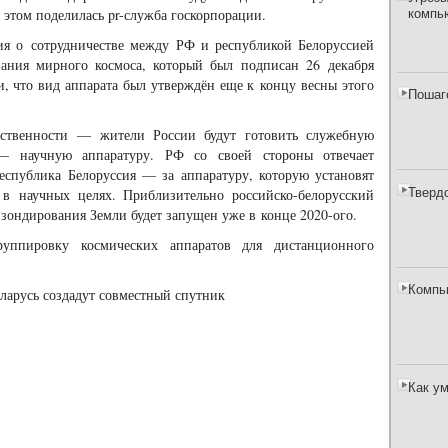
компь
этом поделилась pr-служба госкорпорации.
ия о сотрудничестве между РФ и республикой Белоруссией
вания мирного космоса, который был подписан 26 декабря
и, что вид аппарата был утверждён еще к концу весны этого
Пошаг
тственности — жители России будут готовить служебную
— научную аппаратуру. РФ со своей стороны отвечает
еспублика Белоруссия — за аппаратуру, которую установят
Тверд
 в научных целях. Приблизительно российско-белорусский
зондирования Земли будет запущен уже в конце 2020-ого.
уппировку космических аппаратов для дистанционного
Компь
Как у