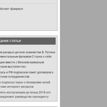
аботает фаервол
ДНИЕ СТАТЬИ
ов раскрыл детали знакомства В. Путина
кументальным фильмом Стоуна о себе
рции вместе с Венским камерным
стром выступил пес
русь и РФ подписали пакет договоров о
стном сотрудничестве
 подписал закон о блокировке копий
тских интернет-ресурсов
лить контрсанкции до конца 2018-ого
 предложит руководство президенту