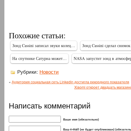
Похожие статьи:
Зонд Cassini записал звуки колец…
Зонд Cassini сделал снимо
На спутнике Сатурна может…
NASA запустит зонд в атмосф
Рубрики:
Новости
«
Аудитория социальная сеть Linkedin достигла рекордного показателя
Xiaomi откроет двадцать магазин
Написать комментарий
Ваше имя (обязательно)
Ваш e-mail (не будет опубликован) (обязател