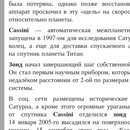
была потеряна, однако позже восстанов
аппарат проскочил в эту «щель» на скоро
относительно планеты.
Cassini
— автоматическая межпланетн
запущена в 1997-ом для исследования Сату
колец, а еще для доставки спускаемого 
на спутник планеты Титан.
Зонд
начал завершающий шаг собственной
Он стал первым научным прибором, которы
недалёком расстоянии от 2-ой по размера
системы.
В соц. сети размещены исторические
Сатурна, а кроме этого огромные ураганы
Cassini
зонд
от спутника
отделился
H
14 января 2005-го высадился на поверхно
миссии, 15 сентября этого года, «Кас