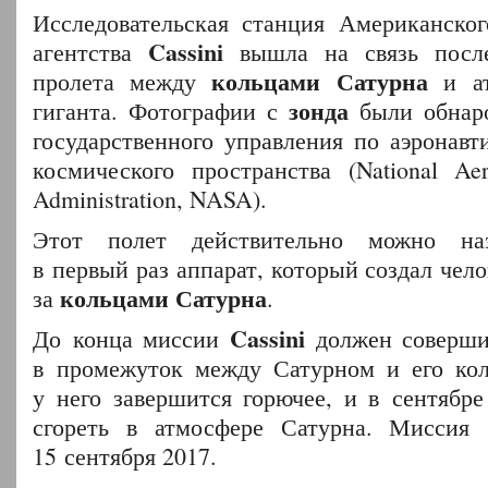
Исследовательская станция Американског
Cassini
агентства
вышла на связь после
кольцами Сатурна
пролета между
и ат
зонда
гиганта. Фотографии с
были обнаро
государственного управления по аэронавт
космического пространства (National Aer
Administration, NASA).
Этот полет действительно можно наз
в первый раз аппарат, который создал чело
кольцами Сатурна
за
.
Cassini
До конца миссии
должен соверши
в промежуток между Сатурном и его кол
у него завершится горючее, и в сентябр
сгореть в атмосфере Сатурна. Миссия
15 сентября 2017.