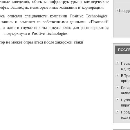
венные заведения, объекты инфраструктуры и коммерческие
нефть, Башнефть, некоторые иные компании и корпорации.
Тверд
са описали специалисты компании Positive Technologies.
 запись и заменяет ее собственными данными. «Почтовый
, и даже в случае оплаты выкупа ключ для расшифрования
 подчеркнули в Positive Technologies.
ПОСЛЕ
Песк
с до
В Ту
орке
Бела
обла
Путин
пира
Прод
года