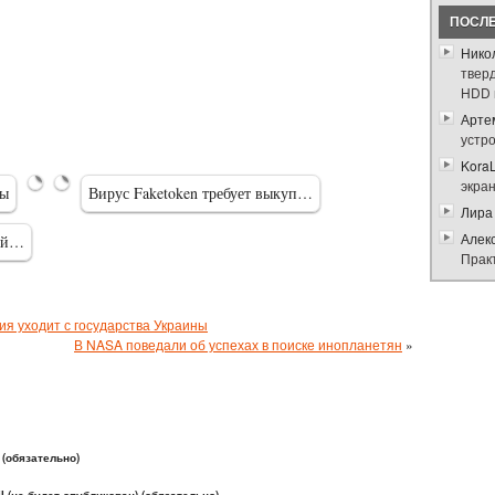
ПОСЛ
Нико
твер
HDD 
Арте
Масштабная
Компьютеры
устр
кибератака:
по всей
Kora
…
планете…
экра
ны
Вирус Faketoken требует выкуп…
Лира
Алек
вый…
Прак
я уходит с государства Украины
В NASA поведали об успехах в поиске инопланетян
»
(обязательно)