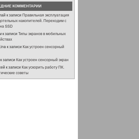
ЕДНИЕ КОММЕНТАРИИ
лай
к записи
Правильная эксплуатация
дотельных накопителей. Переходим с
на SSD
м
к записи
Типы экранов в мобильных
ойствах
Lina
к записи
Как устроен сенсорный
н
к записи
Как устроен сенсорный экран
сей
к записи
Как ускорить работу ПК.
тические советы