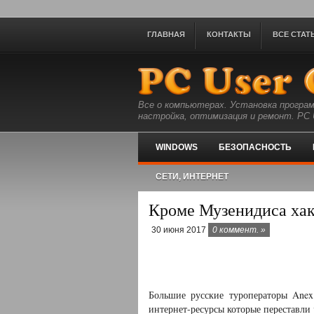
ГЛАВНАЯ
КОНТАКТЫ
ВСЕ СТАТ
Все о компьютерах. Установка програм
настройка, оптимизация и ремонт. PC U
WINDOWS
БЕЗОПАСНОСТЬ
СЕТИ, ИНТЕРНЕТ
Кроме Музенидиса хак
30 июня 2017
0 коммент. »
Большие русские туроператоры Anex 
интернет-ресурсы которые переставли