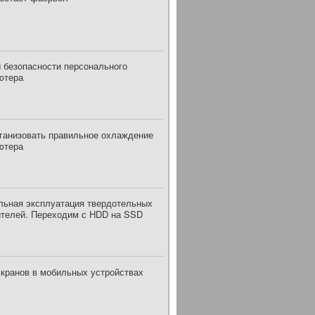
 безопасности персонального
ютера
рганизовать правильное охлаждение
ютера
льная эксплуатация твердотельных
ителей. Переходим с HDD на SSD
экранов в мобильных устройствах