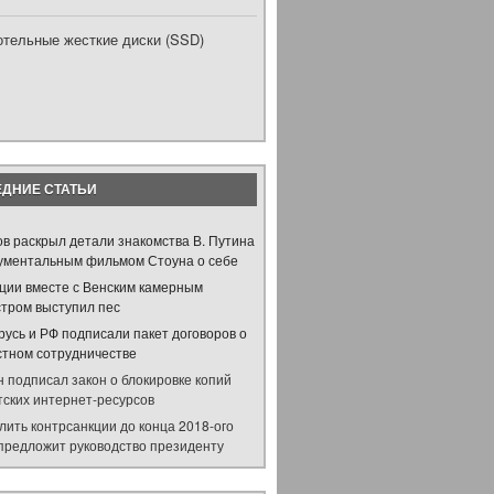
отельные жесткие диски (SSD)
ДНИЕ СТАТЬИ
ов раскрыл детали знакомства В. Путина
кументальным фильмом Стоуна о себе
рции вместе с Венским камерным
стром выступил пес
русь и РФ подписали пакет договоров о
стном сотрудничестве
 подписал закон о блокировке копий
тских интернет-ресурсов
лить контрсанкции до конца 2018-ого
 предложит руководство президенту