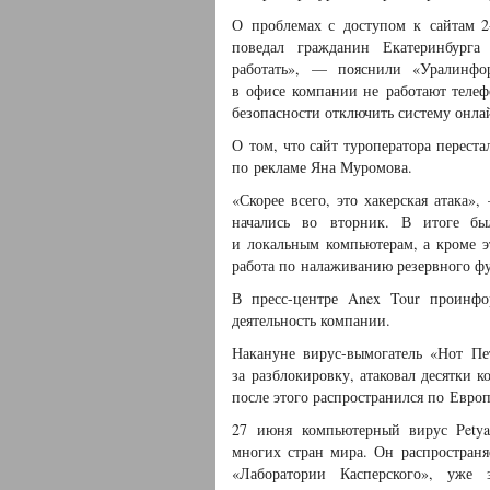
О проблемах с доступом к сайтам 2
поведал гражданин Екатеринбург
работать», — пояснили «Уралинфор
в офисе компании не работают телеф
безопасности отключить систему онла
О том, что сайт туроператора перест
по рекламе Яна Муромова.
«Скорее всего, это хакерская атака»
начались во вторник. В итоге бы
и локальным компьютерам, а кроме эт
работа по налаживанию резервного ф
В пресс-центре Anex Tour проинфо
деятельность компании.
Накануне вирус-вымогатель «Нот П
за разблокировку, атаковал десятки 
после этого распространился по Евр
27 июня компьютерный вирус Petya
многих стран мира. Он распростран
«Лаборатории Касперского», уже 