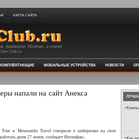
ЬИ
КАРТА САЙТА
м, драйверов, Windows, а также
ser Club.ru
КОМПЛЕКТУЮЩИЕ
МОБИЛЬНЫЕ УСТРОЙСТВА
НОВОСТИ
ОП
еры напали на сайт Анекса
ЛУЧШИ
Компь
Tour и Mouzenidis Travel говорили о кибератаке на свои
 работать днем 27 июня, сообщает Интерфакс.
Как р