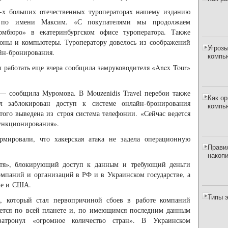
-х больших отечественных туроператорах нашему изданию
а по имени Максим. «С покупателями мы продолжаем
мбюро» в екатеринбургском офисе туроператора. Также
оны и компьютеры. Туроператору довелось из соображений
Угрозы
йн-бронирования.
компь
ал работать еще вчера сообщила замруководителя «Anex Tour»
, — сообщила Муромова. В Mouzenidis Travel перебои также
Как о
л заблокирован доступ к системе онлайн-бронирования
компь
ого выведена из строя система телефонии. «Сейчас ведется
ункционирования».
рмировали, что хакерская атака не задела операционную
Прави
накоп
етя», блокирующий доступ к данным и требующий деньги
компаний и организаций в РФ и в Украинском государстве, а
опе и США.
Типы 
, который стал первопричиной сбоев в работе компаний
яется по всей планете и, по имеющимся последним данным
затронул «огромное количество стран». В Украинском