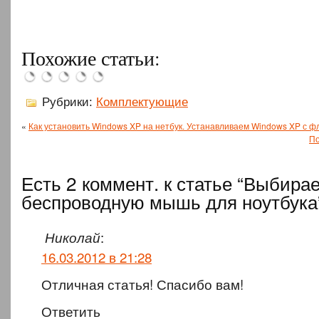
Самсунг
Мобильные
показала
Asus
телефоны
док-
и Google
Microsoft
Xiaomi
Итальянский
Похожие статьи:
станцию,
запустили
Lumia
Mi Notebook:
нейрохирург
…
продажи…
950…
утечка…
Серхио…
Рубрики:
Комплектующие
«
Как установить Windows XP на нетбук. Устанавливаем Windows XP с 
По
Есть 2 коммент. к статье “Выбира
беспроводную мышь для ноутбука
:
Николай
16.03.2012 в 21:28
Отличная статья! Спасибо вам!
Ответить