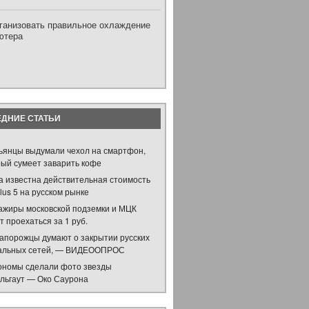
рганизовать правильное охлаждение
ютера
ДНИЕ СТАТЬИ
ьянцы выдумали чехол на смартфон,
рый сумеет заварить кофе
а известна действительная стоимость
us 5 на русском рынке
ажиры московской подземки и МЦК
т проехаться за 1 руб.
запорожцы думают о закрытии русских
альных сетей, — ВИДЕООПРОС
ономы сделали фото звезды
льгаут — Око Саурона