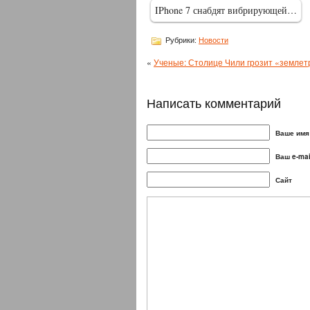
IPhone 7 снабдят вибрирующей…
Рубрики:
Новости
«
Ученые: Столице Чили грозит «землет
Написать комментарий
Ваше имя 
Ваш e-mai
Сайт