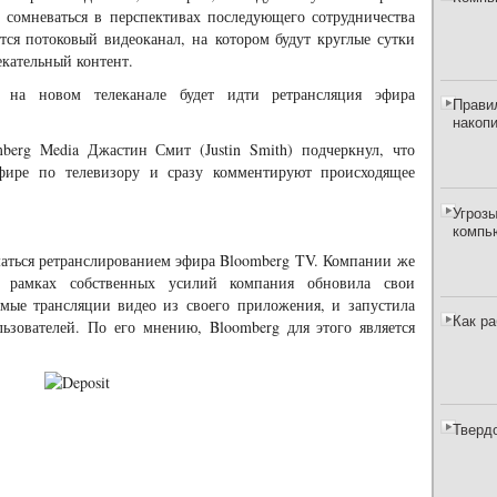
и сомневаться в перспективах последующего сотрудничества
тся потоковый видеоканал, на котором будут круглые сутки
екательный контент.
на новом телеканале будет идти ретрансляция эфира
Прави
накоп
berg Media Джастин Смит (Justin Smith) подчеркнул, что
фире по телевизору и сразу комментируют происходящее
Угрозы
компь
маться ретранслированием эфира Bloomberg TV. Компании же
В рамках собственных усилий компания обновила свои
мые трансляции видео из своего приложения, и запустила
Как р
зователей. По его мнению, Bloomberg для этого является
Тверд