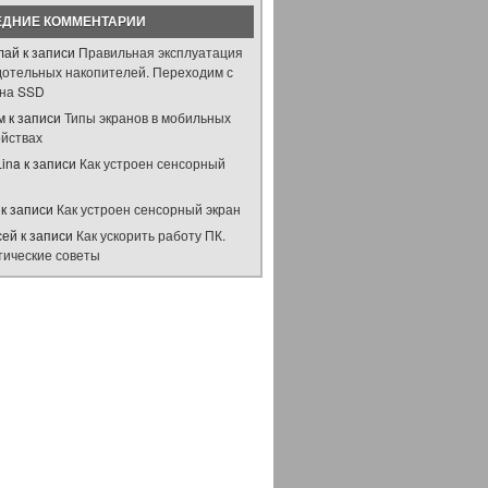
ЕДНИЕ КОММЕНТАРИИ
лай
к записи
Правильная эксплуатация
дотельных накопителей. Переходим с
на SSD
м
к записи
Типы экранов в мобильных
ойствах
Lina
к записи
Как устроен сенсорный
н
к записи
Как устроен сенсорный экран
сей
к записи
Как ускорить работу ПК.
тические советы