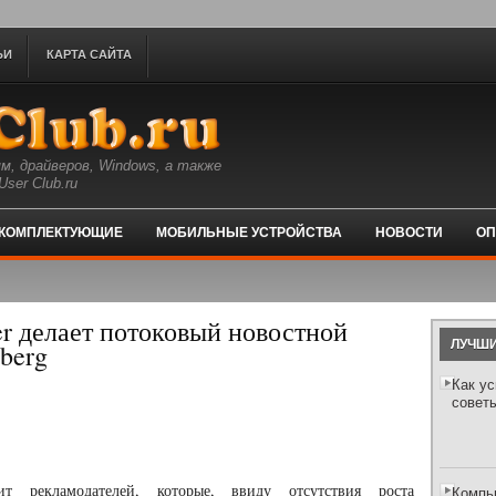
ЬИ
КАРТА САЙТА
м, драйверов, Windows, а также
ser Club.ru
КОМПЛЕКТУЮЩИЕ
МОБИЛЬНЫЕ УСТРОЙСТВА
НОВОСТИ
ОП
er делает потоковый новостной
ЛУЧШИ
berg
Как ус
совет
т рекламодателей, которые, ввиду отсутствия роста
Компь