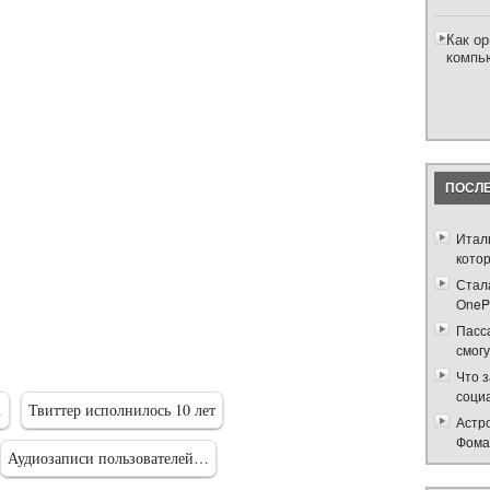
Как о
компь
ПОСЛЕ
Итал
кото
Стал
OnePl
Пасс
смогу
Что 
соци
…
Твиттер исполнилось 10 лет
Астр
Фома
Аудиозаписи пользователей…