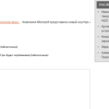
ПОСЛ
Нико
твер
HDD 
рясение века»
Компания Microsoft представила новый ноутбук »
Арте
устр
Kora
экра
Лира
(обязательно)
Алек
l (не будет опубликован) (обязательно)
Прак