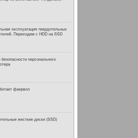
льная эксплуатация твердотельных
ителей. Переходим с HDD на SSD
 безопасности персонального
ютера
аботает фаервол
отельные жесткие диски (SSD)