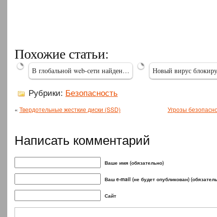
Новый
вирус-
В Apple
Похожие статьи:
троян
признали
поражает…
наличие…
В глобальной web-сети найден…
Новый вирус блокир
Рубрики:
Безопасность
«
Твердотельные жесткие диски (SSD)
Угрозы безопасн
Написать комментарий
Ваше имя (обязательно)
Ваш e-mail (не будет опубликован) (обязател
Сайт