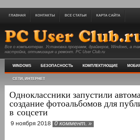
ГЛАВНАЯ
КОНТАКТЫ
ВСЕ СТАТЬИ
КАРТА САЙТА
Все о компьютерах. Установка программ, драйверов, Windows, а та
настройка, оптимизация и ремонт. PC User Club.ru
WINDOWS
БЕЗОПАСНОСТЬ
КОМПЛЕКТУЮЩИЕ
МОБИ
СЕТИ, ИНТЕРНЕТ
Одноклассники запустили автом
создание фотоальбомов для пуб
в соцсети
9 ноября 2018
0 коммент. »