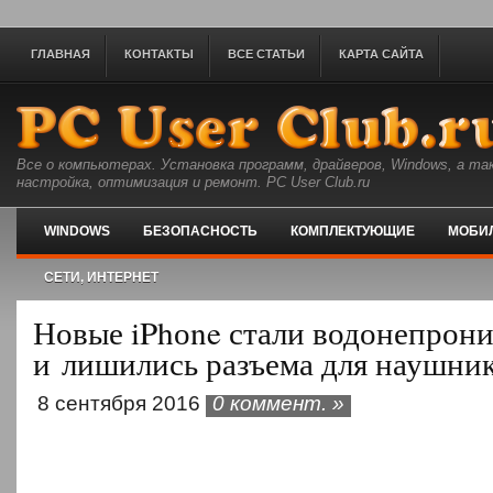
ГЛАВНАЯ
КОНТАКТЫ
ВСЕ СТАТЬИ
КАРТА САЙТА
Все о компьютерах. Установка программ, драйверов, Windows, а та
настройка, оптимизация и ремонт. PC User Club.ru
WINDOWS
БЕЗОПАСНОСТЬ
КОМПЛЕКТУЮЩИЕ
МОБИ
СЕТИ, ИНТЕРНЕТ
Новые iPhоne стали водонепрон
и лишились разъема для наушни
8 сентября 2016
0 коммент. »