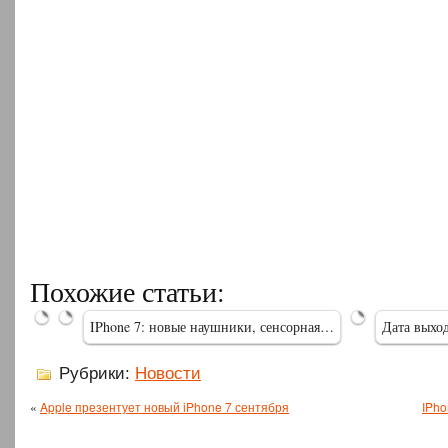
У iPhone
IPhone 7
7
7 сентября
появится
не будет
Apple
Похожие статьи:
в РФ
разъема
представит
23 сентября
для…
новые…
IPhone 7: новые наушники, сенсорная…
Дата выхо
Рубрики:
Новости
«
Apple презентует новый iPhone 7 сентября
IPho