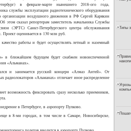
етербург) в феврале-марте нынешнего 2018-ого года,
ника службы эксплуатации радиотехнического оборудования
о организации воздушного движения в РФ Сергей Карякин
 Об этом сказал репортерам заместитель начальника Службы
Типы 
связи (ЭРТС) Санкт-Петербургского центра обслуживания
 Проект оценивается в 130 млн руб.
 качество работы и будет осуществлять летный и наземный
Прави
во» в ближайшем будущем будет снабжен новоиспеченной
накоп
ния «Альманах».
ался и занимается русский концерн «Алмаз Антей». От
х радиолокаторов «Альманах» отличает иное распределение
Угрозы
компь
меет возможность фиксировать сразу несколько приемников,
рта.
недрение в Петербурге, в аэропорту Пулково.
Пошаг
 еще в 8-ми городах, в том числе в Самаре, Новосибирске,