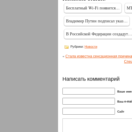
Бесплатный Wi-Fi появится…
МТ
Владимир Путин подписал указ…
В Российской Федерации создадут…
Рубрики:
Новости
«
Стала известна сенсационная причина
Спец
Написать комментарий
Ваше имя 
Ваш e-mai
Сайт