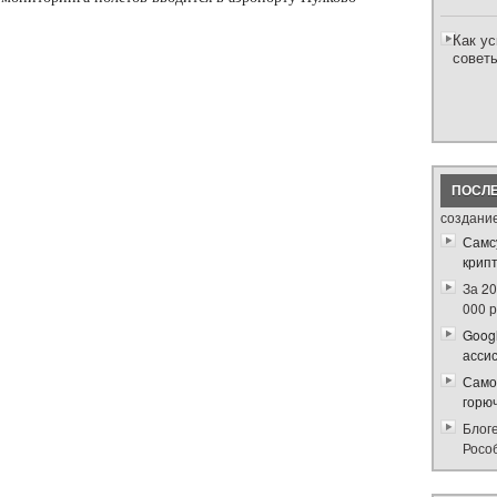
Как ус
совет
ПОСЛЕ
создание
Самс
крип
За 2
000 
Goog
ассис
Само
горю
Блог
Росо