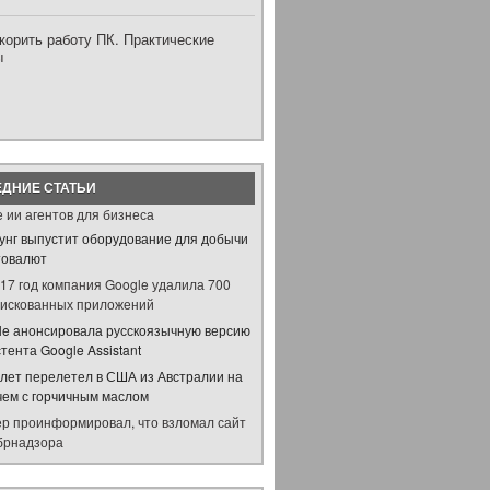
корить работу ПК. Практические
ы
ДНИЕ СТАТЬИ
 ии агентов для бизнеса
унг выпустит оборудование для добычи
товалют
017 год компания Google удалила 700
рискованных приложений
le анонсировала русскоязычную версию
тента Google Assistant
лет перелетел в США из Австралии на
чем с горчичным маслом
ер проинформировал, что взломал сайт
брнадзора