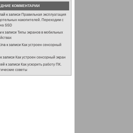
ЕДНИЕ КОММЕНТАРИИ
лай
к записи
Правильная эксплуатация
дотельных накопителей. Переходим с
на SSD
м
к записи
Типы экранов в мобильных
ойствах
Lina
к записи
Как устроен сенсорный
н
к записи
Как устроен сенсорный экран
сей
к записи
Как ускорить работу ПК.
тические советы