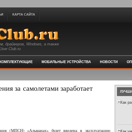
ЬИ
КАРТА САЙТА
м, драйверов, Windows, а также
ser Club.ru
КОМПЛЕКТУЮЩИЕ
МОБИЛЬНЫЕ УСТРОЙСТВА
НОВОСТИ
ОП
ния за самолетами заработает
ЛУЧШИ
Как р
ения (МПСН) «Альманах» будет введена в эксплуатацию
Как у