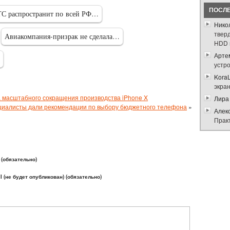
ПОСЛ
С распространит по всей РФ…
Нико
твер
Авиакомпания-призрак не сделала…
HDD 
Арте
устр
Kora
экра
 масштабного сокращения производства iPhone X
Лира
иалисты дали рекомендации по выбору бюджетного телефона
»
Алек
Прак
(обязательно)
l (не будет опубликован) (обязательно)