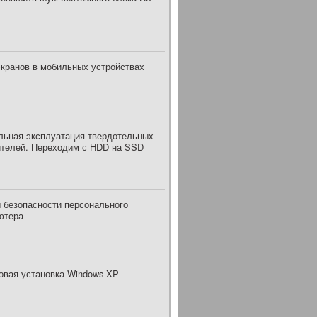
экранов в мобильных устройствах
льная эксплуатация твердотельных
ителей. Переходим с HDD на SSD
 безопасности персонального
ютера
овая установка Windows XP