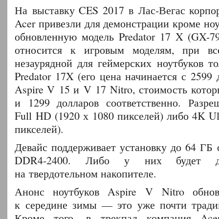
На выставку CES 2017 в Лас-Вегас корпо
Acer привезли для демонстрации кроме ноут
обновленную модель Predator 17 X (GX-7
относится к игровым моделям, при вс
незаурядной для геймерских ноутбуков т
Predator 17X (его цена начинается с 2599 
Aspire V 15 и V 17 Nitro, стоимость котор
и 1299 долларов соответственно. Разре
Full HD (1920 х 1080 пикселей) либо 4K Ul
пикселей).
Девайс поддерживает установку до 64 ГБ 
DDR4-2400. Либо у них будет д
на твердотельном накопителе.
Анонс ноутбуков Aspire V Nitro обнов
к середине зимы — это уже почти тради
Кроме того, в трекпад компания Ace