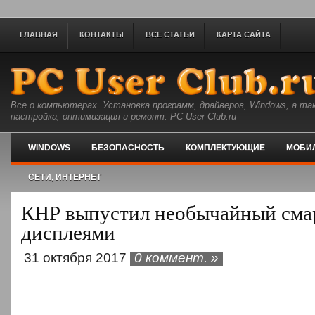
ГЛАВНАЯ
КОНТАКТЫ
ВСЕ СТАТЬИ
КАРТА САЙТА
Все о компьютерах. Установка программ, драйверов, Windows, а та
настройка, оптимизация и ремонт. PC User Club.ru
WINDOWS
БЕЗОПАСНОСТЬ
КОМПЛЕКТУЮЩИЕ
МОБИ
СЕТИ, ИНТЕРНЕТ
КНР выпустил необычайный смар
дисплеями
31 октября 2017
0 коммент. »