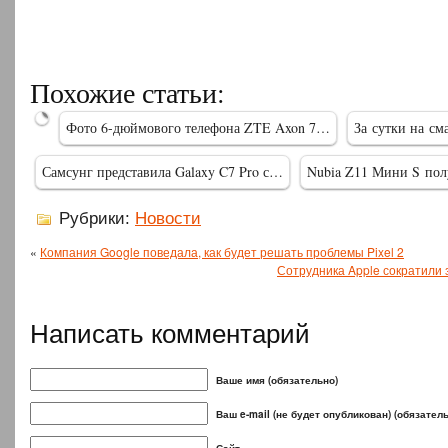
ZTE
выпускает
в
Похожие статьи:
реализацию
новый…
Фото 6-дюймового телефона ZTE Axon 7…
За сутки на с
Самсунг представила Galaxy C7 Pro с…
Nubia Z11 Мини S по
Рубрики:
Новости
«
Компания Google поведала, как будет решать проблемы Pixel 2
Сотрудника Apple сократили з
Написать комментарий
Ваше имя (обязательно)
Ваш e-mail (не будет опубликован) (обязател