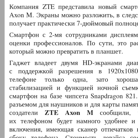
Компания ZTE представила новый смарт
Axon M. Экраны можно разложить, в следс
получает практически 7-дюймовый полноц
Смартфон с 2-мя сотрудниками дисплеям
оценки профессионалов. По сути, это ра
который можно превратить в планшет.
Гаджет владеет двумя HD-экранами диа
с поддержкой разрешения в 1920х108
телефоне только одна, зато хорош
стабилизацией и функцией ночной съемк
смартфон на базе чипсета Snapdragon 821
разъемом для наушников и для карты памя
ZTE Axon M
создатели
сообщили, ч
их телефоном будет намного удобнее и 
включения, имеющая сканер отпечатков 
сбоку телефона. Стоимость девайса сос