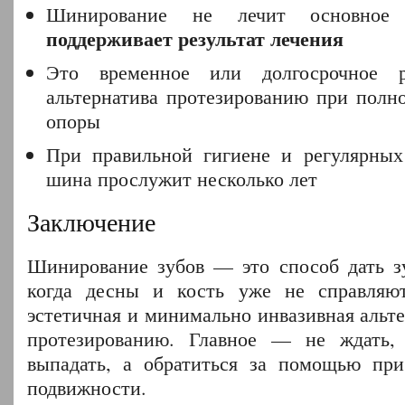
Шинирование не лечит основное 
поддерживает результат лечения
Это временное или долгосрочное 
альтернатива протезированию при полно
опоры
При правильной гигиене и регулярных
шина прослужит несколько лет
Заключение
Шинирование зубов — это способ дать з
когда десны и кость уже не справляют
эстетичная и минимально инвазивная альт
протезированию. Главное — не ждать,
выпадать, а обратиться за помощью при
Бюджетные
На MWC
процессоры
Компания
2018
Apple
подвижности.
AMD —
Acer
представлен
делает