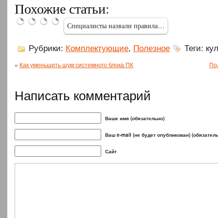
Похожие статьи:
Ryzen
представила
ноутбук
обновленный
3…
ноутбук…
Huawei…
тип…
Специалисты назвали правила…
Рубрики:
Комплектующие
,
Полезное
Теги: ку
«
Как уменьшить шум системного блока ПК
По
Написать комментарий
Ваше имя (обязательно)
Ваш e-mail (не будет опубликован) (обязател
Сайт