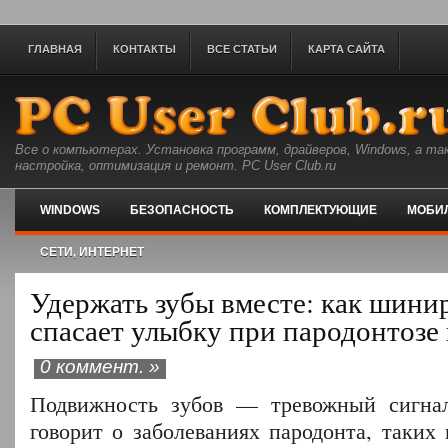
ГЛАВНАЯ
КОНТАКТЫ
ВСЕ СТАТЬИ
КАРТА САЙТА
Все о компьютерах. Установка программ, драйверов, Windows, а та
настройка, оптимизация и ремонт. PC User Club.ru
WINDOWS
БЕЗОПАСНОСТЬ
КОМПЛЕКТУЮЩИЕ
МОБИ
СЕТИ, ИНТЕРНЕТ
Удержать зубы вместе: как шини
спасает улыбку при пародонтозе
0 коммент. »
Подвижность зубов — тревожный сигнал
говорит о заболеваниях пародонта, таких