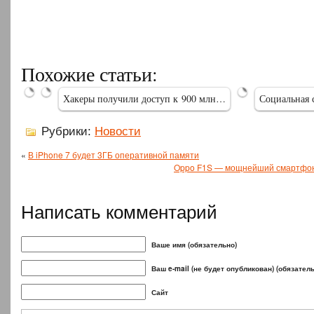
Google
Apple
выплатила
Pay
550
появится
Профессионалы
Похожие статьи:
тыс.
в
ESET:
долларов…
Российской…
первопричиной
Хакеры получили доступ к 900 млн…
Социальная 
Рубрики:
Новости
«
В iPhone 7 будет 3ГБ оперативной памяти
Oppo F1S — мощнейший смартфон
Написать комментарий
Ваше имя (обязательно)
Ваш e-mail (не будет опубликован) (обязател
Сайт