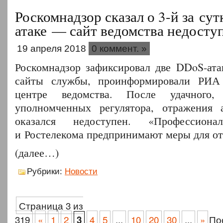
Роскомнадзор сказал о 3-й за су
атаке — сайт ведомства недосту
19 апреля 2018
0 коммент. »
Роскомнадзор зафиксировал две DDoS-ат
сайты службы, проинформировали РИА
центре ведомства. После удачного
уполномченных регулятора, отражения а
оказался недоступен. «Профессиона
и Ростелекома предпринимают меры для от
(далее…)
Рубрики:
Новости
Страница 3 из
319
«
1
2
4
5
...
10
20
30
...
»
По
3